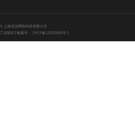
限
公
司
安
徽
© 上海诏业网络科技有限公司
省
工信部ICP备案号：
沪ICP备12035583号-1
文
化
旅
游
投
资
控
股
集
团
有
限
公
司