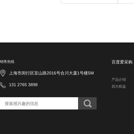
安
销售热线
百度爱采购
徽
省
上海市闵行区宜山路2016号合川大厦1号楼5M
国
产品介绍
有
131 2765 3898
四大权益
金
融
资
本
投
资
管
理
有