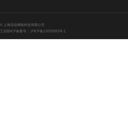
限
公
司
安
徽
© 上海诏业网络科技有限公司
省
工信部ICP备案号：
沪ICP备12035583号-1
文
化
旅
游
投
资
控
股
集
团
有
限
公
司