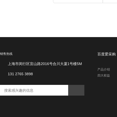
安
销售热线
百度爱采购
徽
省
上海市闵行区宜山路2016号合川大厦1号楼5M
国
产品介绍
有
131 2765 3898
四大权益
金
融
资
本
投
资
管
理
有